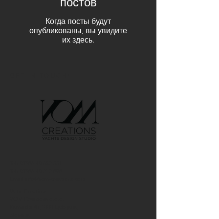
постов
Когда посты будут
опубликованы, вы увидите
их здесь.
GET IN TOUCH:
Tel:
00386 40 652 551
Tel:
00386 40 212 898
Email:
info@vom-creations.com
VOM Creations
VOM Creations d.o.o.
Kamniska 47,1000 Ljubljana,
Slovenia