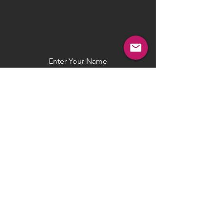
VOM Creations
OFFICE
Bravnicarjeva ulica 13,1000 Ljubljana,
Slovenia
CONTACT US:
Enter Your Name
Enter Your Email
Enter Your Message
Send
© 2025 by
VOM
CREATIONS
- All rights